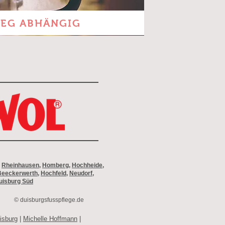
EG ABHÄNGIG
,
Rheinhausen
,
Homberg
,
Hochheide
,
Beeckerwerth
,
Hochfeld
,
Neudorf
,
uisburg Süd
© duisburgsfusspflege.de
isburg
|
Michelle Hoffmann
|