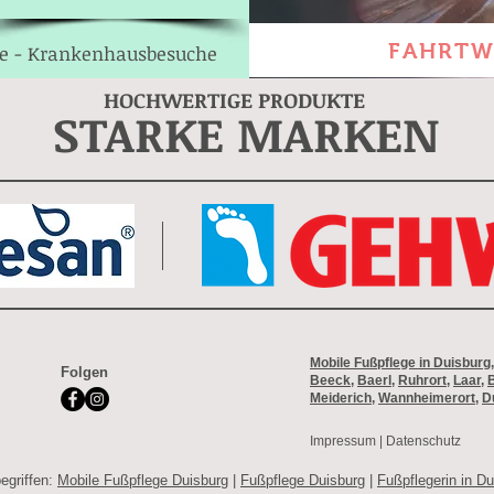
FAHRTW
e - Krankenhausbesuche
HOCHWERTIGE PRODUKTE
STARKE MARKEN
Mobile Fußpflege in Duisburg
Folgen
Beeck
,
Baerl
,
Ruhrort
,
Laar
,
Meiderich
,
Wannheimerort
,
D
Impressum
|
Datenschutz
egriffen:
Mobile Fußpflege Duisburg
|
Fußpflege Duisburg
|
Fußpflegerin in Du