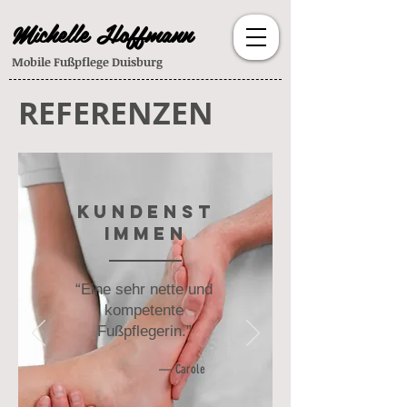
Michelle Hoffmann
Mobile Fußpflege Duisburg
REFERENZEN
Kundenst
immen
“Eine sehr nette und
kompetente
Fußpflegerin.”
— Carole