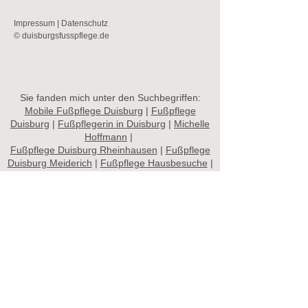
Impressum
|
Datenschutz
© duisburgsfusspflege.de
Sie fanden mich unter den Suchbegriffen:
Mobile Fußpflege Duisburg
|
Fußpflege
Duisburg
|
Fußpflegerin in Duisburg
|
Michelle
Hoffmann
|
Fußpflege Duisburg Rheinhausen
|
Fußpflege
Duisburg Meiderich
|
Fußpflege Hausbesuche
|
Mobile Fußpflege Duisburg Rheinhausen
|
Mobile Fußpflege in Duisburg
|
Fußpflege
Duisburg Mitte
|
duisburgsfußpflege.de
|
Kosmetikstudio Duisburg
|
Pediküre Duisburg
|
Maniküre Pediküre
|
Maniküre Duisburg
Mobile Fußpflege in Duisburg
,
Rheinhausen
,
Homberg
,
Hochheide
,
Beeck
,
Baerl
,
Ruhrort
,
Laar
,
Beeckerwerth
,
Hochfeld
,
Neudorf
,
Meiderich
,
Wannheimerort
,
Duisburg Süd