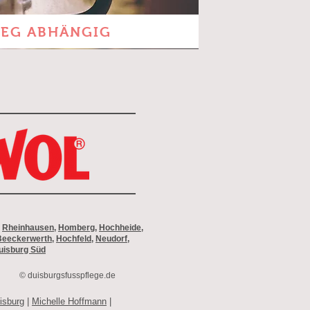
EG ABHÄNGIG
,
Rheinhausen
,
Homberg
,
Hochheide
,
Beeckerwerth
,
Hochfeld
,
Neudorf
,
uisburg Süd
© duisburgsfusspflege.de
isburg
|
Michelle Hoffmann
|