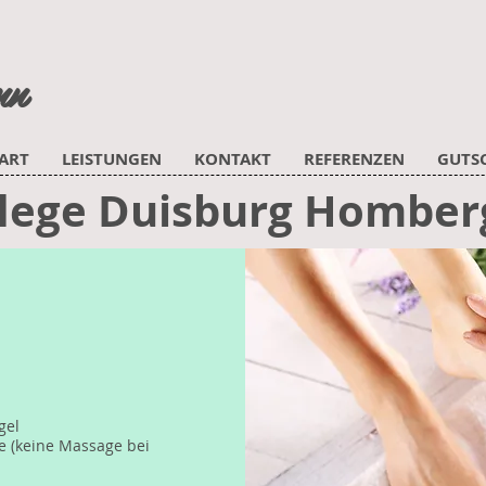
nn
ART
LEISTUNGEN
KONTAKT
REFERENZEN
GUTS
lege Duisburg Homber
gel
e (keine Massage bei