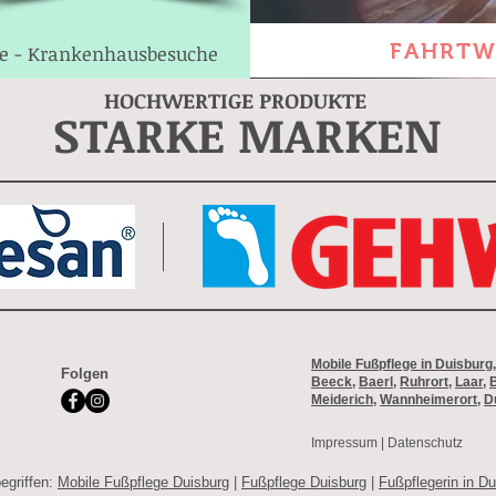
FAHRTW
e - Krankenhausbesuche
HOCHWERTIGE PRODUKTE
STARKE MARKEN
Mobile Fußpflege in Duisburg
Folgen
Beeck
,
Baerl
,
Ruhrort
,
Laar
,
Meiderich
,
Wannheimerort
,
D
Impressum
|
Datenschutz
egriffen:
Mobile Fußpflege Duisburg
|
Fußpflege Duisburg
|
Fußpflegerin in Du