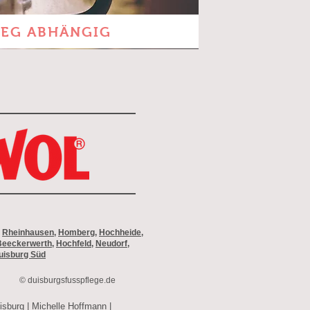
EG ABHÄNGIG
,
Rheinhausen
,
Homberg
,
Hochheide
,
Beeckerwerth
,
Hochfeld
,
Neudorf
,
uisburg Süd
© duisburgsfusspflege.de
isburg
|
Michelle Hoffmann
|