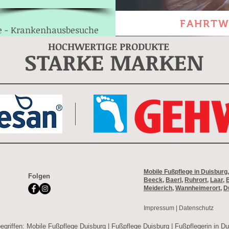
FAHRTW
e - Krankenhausbesuche
HOCHWERTIGE PRODUKTE
STARKE MARKEN
Mobile Fußpflege in Duisburg
Folgen
Beeck
,
Baerl
,
Ruhrort
,
Laar
,
Meiderich
,
Wannheimerort
,
D
Impressum
|
Datenschutz
egriffen:
Mobile Fußpflege Duisburg
|
Fußpflege Duisburg
|
Fußpflegerin in Du